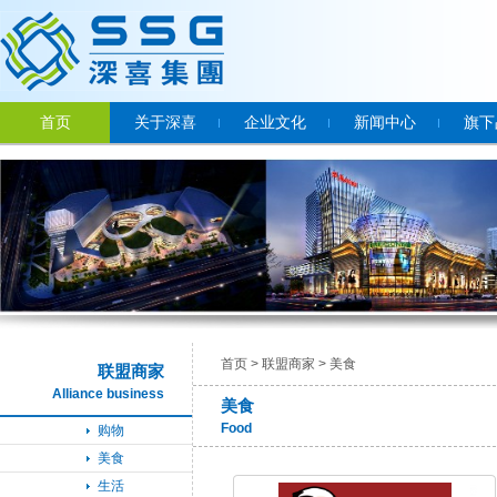
首页
关于深喜
企业文化
新闻中心
旗下
首页
>
联盟商家
>
美食
联盟商家
Alliance business
美食
Food
购物
美食
生活